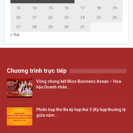
13
14
15
16
17
18
19
20
21
22
23
24
25
26
27
28
29
30
31
« Th6
Chương trình trực tiếp
Vòng chung kết Miss Business Asean – Hoa
hậu Doanh nhân…
Phiên họp thứ Ba kỳ hợp thứ 3 (Kỳ hợp thường lệ
giữa năm…