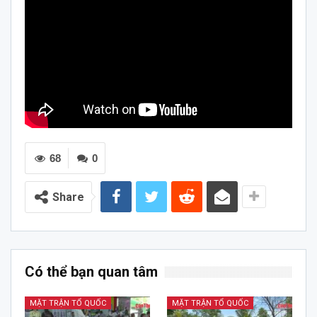
68
0
Share
Có thể bạn quan tâm
MẶT TRẬN TỔ QUỐC
MẶT TRẬN TỔ QUỐC