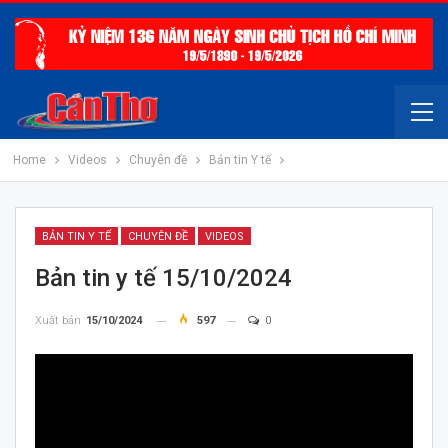
Home
Videos
Chuyên đề
Bản tin Y tế
BẢN TIN Y TẾ
CHUYÊN ĐỀ
VIDEOS
Bản tin y tế 15/10/2024
Xuất bản
15/10/2024
597
0