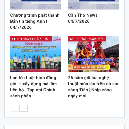
Chương trình phát thanh
Cần Thơ News |
Bản tin tiếng Anh |
04/7/2026
04/7/2026
CHÍNH SÁCH PHÁP LUẬT
NHỊP SỐNG NGÀY MỚI
Lan tỏa Luật bình đẳng
26 năm giữ lửa nghệ
giới – xây dựng mái ấm
thuật múa lân trên cù lao
tiến bộ | Tạp chí Chính
sông Tiền | Nhịp sống
sách pháp…
ngày mới |…
--
--