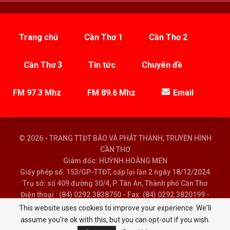
Trang chủ
Cần Thơ 1
Cần Thơ 2
Cần Thơ 3
Tin tức
Chuyên đề
FM 97.3 Mhz
FM 89.6 Mhz
Email
© 2026 - TRANG TTĐT BÁO VÀ PHÁT THANH, TRUYỀN HÌNH
CẦN THƠ
Giám đốc: HUỲNH HOÀNG MẾN
Giấy phép số: 153/GP-TTĐT, cấp lại lần 2 ngày 18/12/2024
Trụ sở: số 409 đường 30/4, P. Tân An, Thành phố Cần Thơ
Điện thoại : (84) 0292.3838750 - Fax: (84) 0292.3820199 -
Email : baoptth@cantho.gov.vn
This website uses cookies to improve your experience. We'll
assume you're ok with this, but you can opt-out if you wish.