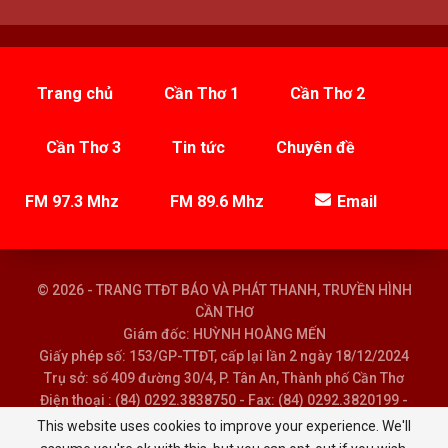
Trang chủ
Cần Thơ 1
Cần Thơ 2
Cần Thơ 3
Tin tức
Chuyên đề
FM 97.3 Mhz
FM 89.6 Mhz
Email
© 2026 - TRANG TTĐT BÁO VÀ PHÁT THANH, TRUYỀN HÌNH
CẦN THƠ
Giám đốc: HUỲNH HOÀNG MẾN
Giấy phép số: 153/GP-TTĐT, cấp lại lần 2 ngày 18/12/2024
Trụ sở: số 409 đường 30/4, P. Tân An, Thành phố Cần Thơ
Điện thoại : (84) 0292.3838750 - Fax: (84) 0292.3820199 -
Email : baoptth@cantho.gov.vn
This website uses cookies to improve your experience. We'll