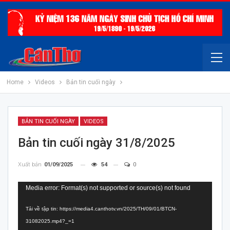
Home
Videos
Bản tin cuối ngày
BẢN TIN CUỐI NGÀY
VIDEOS
Bản tin cuối ngày 31/8/2025
Xuất bản
01/09/2025
54
0
Trình
Media error: Format(s) not supported or source(s) not found
chơi
Tải về tập tin: https://media4.canthotv.vn/2025/TH/09/01/BTCN-
Video
31082025.mp4?_=1