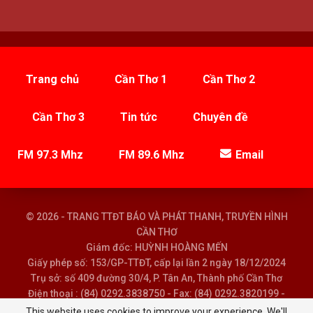
Trang chủ
Cần Thơ 1
Cần Thơ 2
Cần Thơ 3
Tin tức
Chuyên đề
FM 97.3 Mhz
FM 89.6 Mhz
Email
© 2026 - TRANG TTĐT BÁO VÀ PHÁT THANH, TRUYỀN HÌNH
CẦN THƠ
Giám đốc: HUỲNH HOÀNG MẾN
Giấy phép số: 153/GP-TTĐT, cấp lại lần 2 ngày 18/12/2024
Trụ sở: số 409 đường 30/4, P. Tân An, Thành phố Cần Thơ
Điện thoại : (84) 0292.3838750 - Fax: (84) 0292.3820199 -
Email : baoptth@cantho.gov.vn
This website uses cookies to improve your experience. We'll