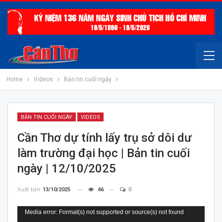
Home
Videos
Bản tin cuối ngày
BẢN TIN CUỐI NGÀY
VIDEOS
Cần Thơ dự tính lấy trụ sở dôi dư
làm trường đại học | Bản tin cuối
ngày | 12/10/2025
Xuất bản
13/10/2025
46
0
Trình
Media error: Format(s) not supported or source(s) not found