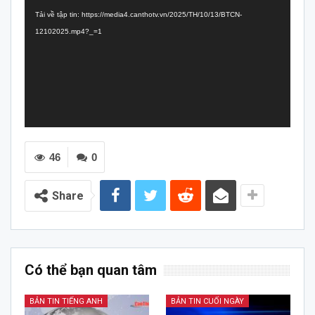
chơi
Tải về tập tin: https://media4.canthotv.vn/2025/TH/10/13/BTCN-
Video
12102025.mp4?_=1
46
0
Share
Có thể bạn quan tâm
BẢN TIN TIẾNG ANH
BẢN TIN CUỐI NGÀY