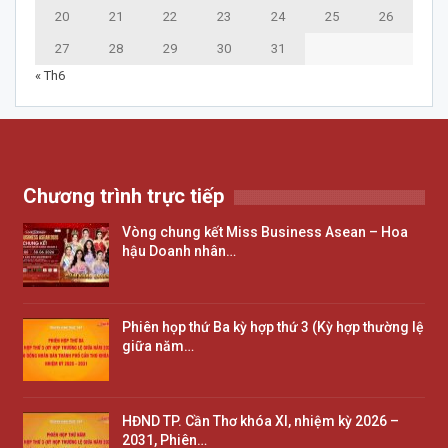
20
21
22
23
24
25
26
27
28
29
30
31
« Th6
Chương trình trực tiếp
Vòng chung kết Miss Business Asean – Hoa
hậu Doanh nhân…
Phiên họp thứ Ba kỳ hợp thứ 3 (Kỳ hợp thường lệ
giữa năm…
HĐND TP. Cần Thơ khóa XI, nhiệm kỳ 2026 –
2031, Phiên…