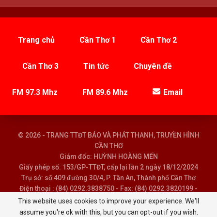
Trang chủ
Cần Thơ 1
Cần Thơ 2
Cần Thơ 3
Tin tức
Chuyên đề
FM 97.3 Mhz
FM 89.6 Mhz
Email
© 2026 - TRANG TTĐT BÁO VÀ PHÁT THANH, TRUYỀN HÌNH
CẦN THƠ
Giám đốc: HUỲNH HOÀNG MẾN
Giấy phép số: 153/GP-TTĐT, cấp lại lần 2 ngày 18/12/2024
Trụ sở: số 409 đường 30/4, P. Tân An, Thành phố Cần Thơ
Điện thoại : (84) 0292.3838750 - Fax: (84) 0292.3820199 -
Email : baoptth@cantho.gov.vn
This website uses cookies to improve your experience. We'll
assume you're ok with this, but you can opt-out if you wish.