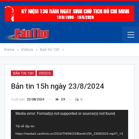
Home
Videos
Bản tin 15h
BẢN TIN 15H
VIDEOS
Bản tin 15h ngày 23/8/2024
Xuất bản
23/08/2024
59
0
Trình
Media error: Format(s) not supported or source(s) not found
chơi
Tải về tập tin:
Video
https://media4.canthotv.vn/2024/TH/08/23/Bantin15h_23082024.mp4?_=1