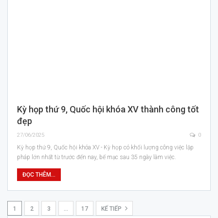
Kỳ họp thứ 9, Quốc hội khóa XV thành công tốt
đẹp
27/06/2025
0
Kỳ họp thứ 9, Quốc hội khóa XV - Kỳ họp có khối lượng công việc lập
pháp lớn nhất từ trước đến nay, bế mạc sau 35 ngày làm việc.
ĐỌC THÊM...
1
2
3
…
17
KẾ TIẾP