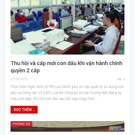
Thu hồi và cấp mới con dấu khi vận hành chính
quyền 2 cấp
27/06/2025
0
Thực hiện Nghị định số 99 của Chính phủ về việc quản lý sử dụng con
dấu và Công văn số 2425 của Bộ Công an về việc hướng dẫn đăng ký
mẫu con dấu, thu hồi con dấu sau khi sáp nhập tỉnh,…
ĐỌC THÊM...
PHÓNG SỰ