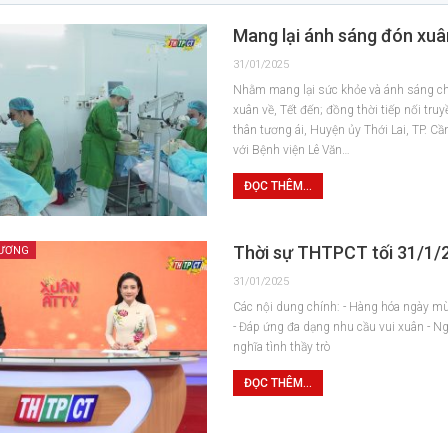
Mang lại ánh sáng đón xuâ
31/01/2025
Nhằm mang lại sức khỏe và ánh sáng ch
xuân về, Tết đến; đồng thời tiếp nối tru
thân tương ái, Huyện ủy Thới Lai, TP. C
với Bệnh viện Lê Văn…
ĐỌC THÊM...
Thời sự THTPCT tối 31/1/
HƯƠNG
31/01/2025
Các nội dung chính: - Hàng hóa ngày mù
- Đáp ứng đa dạng nhu cầu vui xuân - N
nghĩa tình thầy trò
ĐỌC THÊM...