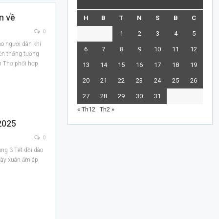
n về
H
B
T
N
S
B
C
0
1
2
3
4
5
o người dân khi
6
7
8
9
10
11
12
yền thống tương
ần Thơ phối hợp
13
14
15
16
17
18
19
20
21
22
23
24
25
26
27
28
29
30
31
« Th12
Th2 »
2025
0
ng 3 Tết dồi dào
gày xuân ấm áp