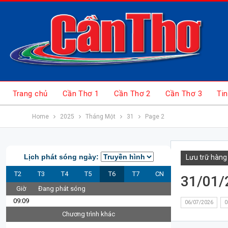
Trang chủ
Cần Thơ 1
Cần Thơ 2
Cần Thơ 3
Tin
Home
2025
Tháng Một
31
Page 2
Lịch phát sóng ngày:
Lưu trữ hàng
T2
T3
T4
T5
T6
T7
CN
31/01/
Giờ
Đang phát sóng
09:09
06/07/2026
0
Chương trình khác