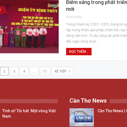
Điểm sáng trong phát triể
mới
31/01/2025
Trong nhiệm kỳ 2020 - 2025, Đảng bộ q
tập trung nhiều giải pháp chăm bồi, tạo
đảng viên mới. Từ đó, công tác phát triể
đây ngày càng được…
ĐỌC THÊM...
2
3
4
…
11
KẾ TIẾP
Cần Thơ News
Tình ơi! Tôi hát: Một vòng Việt
Cần Thơ News | 
Nam