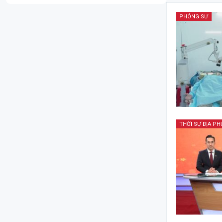
PHÓNG SỰ
THỜI SỰ ĐỊA P