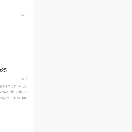
0
025
0
ệt Nam đạt kỷ lục
n mục tiêu đón 22
 xảy ra 308 vụ tai