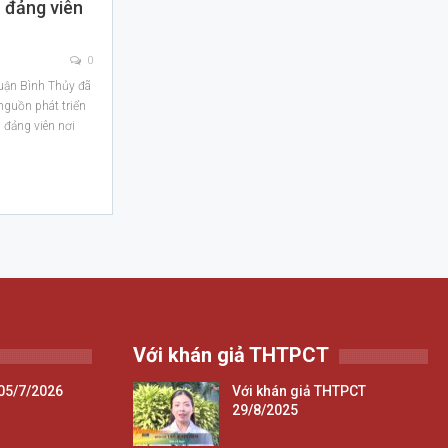
n đảng viên
0
uận Bình Thủy đã
 nguồn phát triển
n đảng viên nơi
Với khán giả THTPCT
05/7/2026
Với khán giả THTPCT
29/8/2025