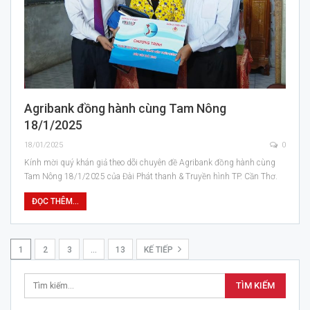
Agribank đồng hành cùng Tam Nông
18/1/2025
18/01/2025
0
Kính mời quý khán giả theo dõi chuyên đề Agribank đồng hành cùng
Tam Nông 18/1/2025 của Đài Phát thanh & Truyền hình TP. Cần Thơ.
ĐỌC THÊM...
1
2
3
…
13
KẾ TIẾP