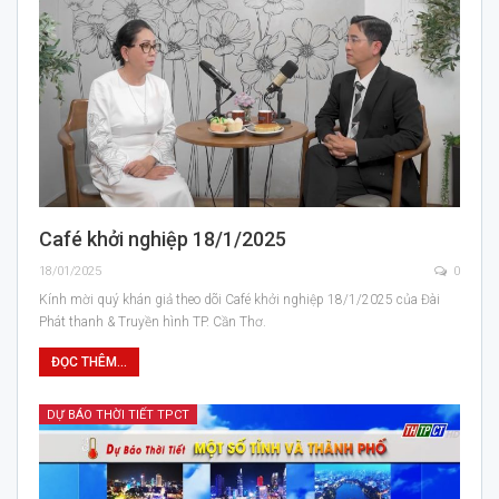
Café khởi nghiệp 18/1/2025
18/01/2025
0
Kính mời quý khán giả theo dõi Café khởi nghiệp 18/1/2025 của Đài
Phát thanh & Truyền hình TP. Cần Thơ.
ĐỌC THÊM...
DỰ BÁO THỜI TIẾT TPCT