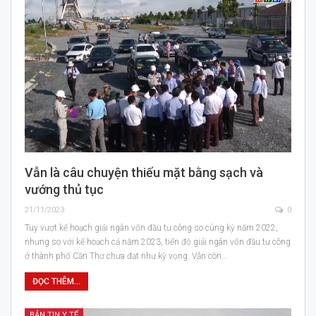
Vẫn là câu chuyện thiếu mặt bằng sạch và
vướng thủ tục
21/11/2023
0
Tuy vượt kế hoạch giải ngân vốn đầu tư công so cùng kỳ năm 2022,
nhưng so với kế hoạch cả năm 2023, tiến độ giải ngân vốn đầu tư công
ở thành phố Cần Thơ chưa đạt như kỳ vọng. Vẫn còn…
ĐỌC THÊM...
BẢN TIN Y TẾ