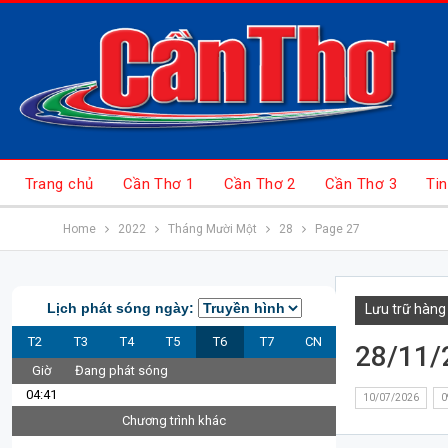
Trang chủ
Cần Thơ 1
Cần Thơ 2
Cần Thơ 3
Tin
Home
2022
Tháng Mười Một
28
Page 27
Lịch phát sóng ngày:
Lưu trữ hàng
T2
T3
T4
T5
T6
T7
CN
28/11/
Giờ
Đang phát sóng
04:41
10/07/2026
0
Chương trình khác