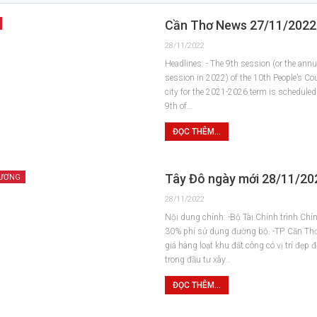
Cần Thơ News 27/11/2022
28/11/2022
Headlines: - The 9th session (or the annu
session in 2022) of the 10th People’s Co
city for the 2021-2026 term is scheduled 
9th of…
ĐỌC THÊM...
Tây Đô ngày mới 28/11/20
HƯƠNG
28/11/2022
Nội dung chính: -Bộ Tài Chính trình Ch
30% phí sử dụng đường bộ. -TP. Cần Thơ
giá hàng loạt khu đất công có vị trí đẹp 
trong đầu tư xây…
ĐỌC THÊM...