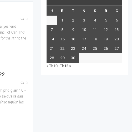
H
B
T
N
S
B
C
0
1
2
3
4
5
6
al year-end
7
8
9
10
11
12
13
uncil of Cần Thơ
for the 7th to the
14
15
16
17
18
19
20
21
22
23
24
25
26
27
28
29
30
« Th10
Th12 »
22
0
ính phủ giảm 10 –
 sẽ đưa ra đấu
để tạo nguồn lực