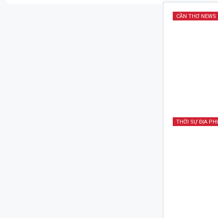
CẦN THƠ NEWS
THỜI SỰ ĐỊA P