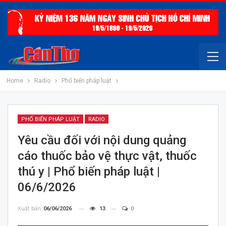
Home
Radio
Phổ biến pháp luật
PHỔ BIẾN PHÁP LUẬT
RADIO
Yêu cầu đối với nội dung quảng
cáo thuốc bảo vệ thực vật, thuốc
thú y | Phổ biến pháp luật |
06/6/2026
Xuất bản
06/06/2026
13
0