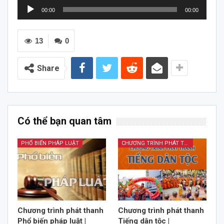
Trình
00:00
00:00
chơi
Audio
13
0
Share
Có thể bạn quan tâm
PHỔ BIẾN PHÁP LUẬT
CHƯƠNG TRÌNH PHÁT THANH TIẾNG DÂN TỘC
Chương trình phát thanh
Chương trình phát thanh
Phổ biến pháp luật |
Tiếng dân tộc |