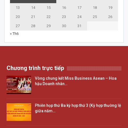
13
14
15
16
17
18
19
20
21
22
23
24
25
26
27
28
29
30
31
« Th6
Chương trình trực tiếp
Vòng chung kết Miss Business Asean – Hoa
hậu Doanh nhân…
Phiên họp thứ Ba kỳ hợp thứ 3 (Kỳ hợp thường lệ
giữa năm…