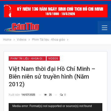
Home
Videos
Phim Tài liệu - Khoa giáo
PHIM TÀI LIỆU - KHOA GIÁO
VIDEOS
Việt Nam thời đại Hồ Chí Minh –
Biên niên sử truyền hình (Năm
2012)
Xuất bản
14/07/2025
25
0
Trình
Media error: Format(s) not supported or source(s) not found