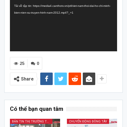
chơi
Tải về tập tin: https://media4.canthotv.vn/ptl/viet-nam-thoi-dai-ho-chi-minh-
Video
bien-nien-su-truyen-hinh-nam-2012.mp4?_=1
25
0
Share
Có thể bạn quan tâm
BẢN TIN THỊ TRƯỜNG TÀI CHÍNH KINH DOANH
CHUYỂN ĐỘNG ĐÔNG TÂY