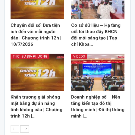
Chuyển đổi số: Đưa tiện
Cơ sở dữ liệu – Hạ tầng
ích đến với mỗi người
cốt lõi thúc đẩy KHCN
dân | Chương trình 12h |
đổi mới sáng tạo | Tạp
10/7/2026
chí Khoa…
THỜI SỰ ĐỊA PHƯƠNG
VIDEOS
Khẩn trương giải phóng
Doanh nghiệp số – Nền
mặt bằng dự án nâng
tảng kiến tạo đô thị
tĩnh không cầu | Chương
thông minh | Đô thị thông
trình 12h |…
minh |…
--
--