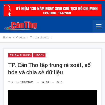
Home
Videos
Tin địa phương
TIN ĐỊA PHƯƠNG
VIDEOS
TP. Cần Thơ tập trung rà soát, số
hóa và chia sẻ dữ liệu
Xuất bản
22/02/2023
34
0