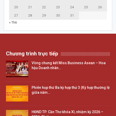
20
21
22
23
24
25
26
27
28
29
30
31
« Th6
Chương trình trực tiếp
Vòng chung kết Miss Business Asean – Hoa
hậu Doanh nhân…
Phiên họp thứ Ba kỳ hợp thứ 3 (Kỳ hợp thường lệ
giữa năm…
HĐND TP. Cần Thơ khóa XI, nhiệm kỳ 2026 –