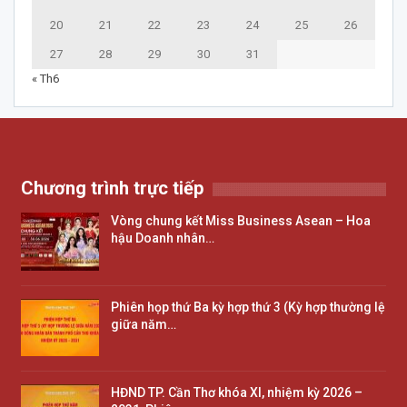
20
21
22
23
24
25
26
27
28
29
30
31
« Th6
Chương trình trực tiếp
Vòng chung kết Miss Business Asean – Hoa
hậu Doanh nhân…
Phiên họp thứ Ba kỳ hợp thứ 3 (Kỳ hợp thường lệ
giữa năm…
HĐND TP. Cần Thơ khóa XI, nhiệm kỳ 2026 –