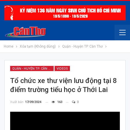
Home
Xóa tạm (Không dùng)
Quận - Huyện TP. Cần Thơ
QUẬN - HUYỆN TP. CẦN THƠ
VIDEOS
Tổ chức xe thư viện lưu động tại 8
điểm trường tiểu học ở Thới Lai
Xuất bản
17/09/2024
163
0