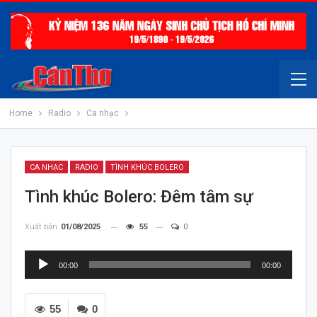
Home
Radio
Ca nhạc
CA NHẠC
RADIO
TÌNH KHÚC BOLERO
Tình khúc Bolero: Đêm tâm sự
Xuất bản
01/08/2025
55
0
Trình
00:00
00:00
chơi
Audio
55
0