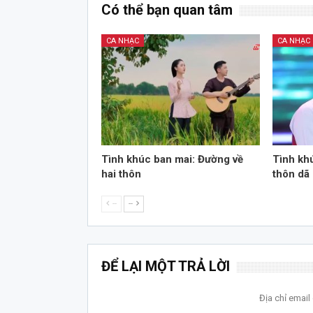
Có thể bạn quan tâm
CA NHẠC
CA NHẠC
Tình khúc ban mai: Đường về
Tình kh
hai thôn
thôn dã
--
--
ĐỂ LẠI MỘT TRẢ LỜI
Địa chỉ emai