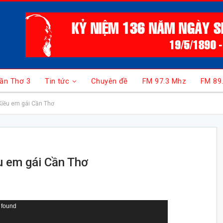
ần Thơ 3
Tin tức
Chuyên đề
FM 97.3 Mhz
FM 89
Kiều em gái Cần Thơ
u em gái Cần Thơ
 found