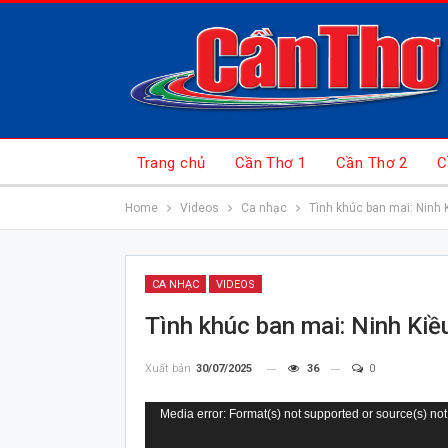
Trang chủ
Cần Thơ 1
Cần Thơ 2
C
Home
Videos
Ca nhạc
Tình khúc ban mai: Ninh 
CA NHẠC
VIDEOS
Tình khúc ban mai: Ninh Kiề
Xuất bản
30/07/2025
36
0
Trình
Media error: Format(s) not supported or source(s) not
chơi