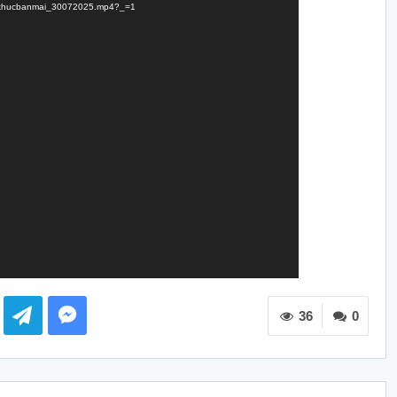
Tinhkhucbanmai_30072025.mp4?_=1
36
0