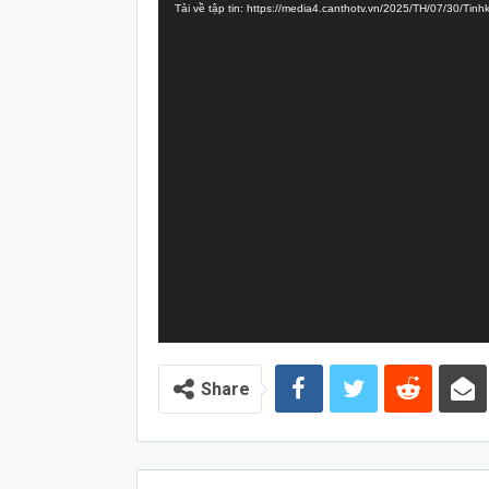
Tải về tập tin: https://media4.canthotv.vn/2025/TH/07/30/
Video
Share