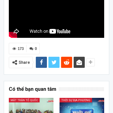
173
0
Share
Có thể bạn quan tâm
MẶT TRẬN TỔ QUỐC
THỜI SỰ ĐỊA PHƯƠNG