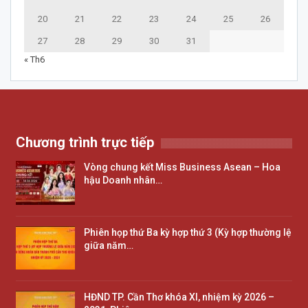
20
21
22
23
24
25
26
27
28
29
30
31
« Th6
Chương trình trực tiếp
Vòng chung kết Miss Business Asean – Hoa
hậu Doanh nhân…
Phiên họp thứ Ba kỳ hợp thứ 3 (Kỳ hợp thường lệ
giữa năm…
HĐND TP. Cần Thơ khóa XI, nhiệm kỳ 2026 –