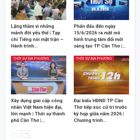
Lặng thầm vì những
Phấn đấu đến ngày
mảnh đời yếu thế | Tạp
15/6/2026 ra mắt mô
chí Tiếng nói mặt trận –
hình trung tâm đổi mới
Hành trình…
sáng tạo TP Cần Thơ |…
THỜI SỰ ĐỊA PHƯƠNG
THỜI SỰ ĐỊA PHƯƠNG
Xây dựng giai cấp công
Đại biểu HĐND TP Cần
nhân Việt Nam hiện đại,
Thơ tiếp xúc cử tri trước
lớn mạnh | Thời sự thành
kỳ họp giữa năm 2026 |
phố Cần Thơ |…
Chương trình…
--
--