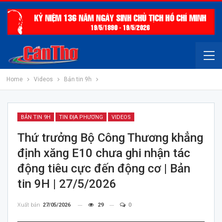
Home
Videos
Bản tin 9h
BẢN TIN 9H
TIN ĐỊA PHƯƠNG
VIDEOS
Thứ trưởng Bộ Công Thương khẳng
định xăng E10 chưa ghi nhận tác
động tiêu cực đến động cơ | Bản
tin 9H | 27/5/2026
Xuất bản
27/05/2026
29
0