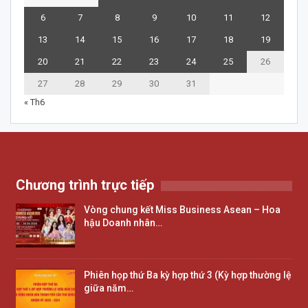
6
7
8
9
10
11
12
13
14
15
16
17
18
19
20
21
22
23
24
25
26
27
28
29
30
31
« Th6
Chương trình trực tiếp
Vòng chung kết Miss Business Asean – Hoa
hậu Doanh nhân…
Phiên họp thứ Ba kỳ hợp thứ 3 (Kỳ hợp thường lệ
giữa năm…