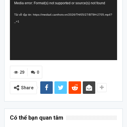
Trình
Media error: Format(s) not supported or source(s) not found
chơi
Tải về tập tin: https://media4.canthotv.vn/2026/TH/05/27/BT9H-2705.mp4?
Video
_=1
29
0
Share
Có thể bạn quan tâm