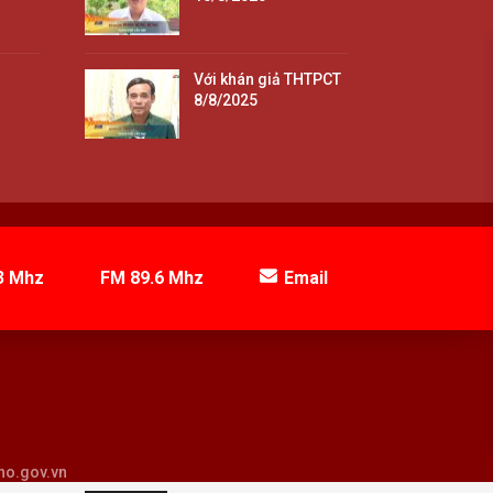
Với khán giả THTPCT
8/8/2025
3 Mhz
FM 89.6 Mhz
Email
tho.gov.vn