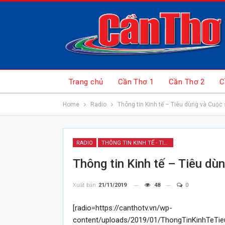
Trang chủ
Cần Thơ 1
Cần Thơ 2
C
Home
Radio
Thông tin Kinh tế – Tiêu dùng và Cuộ
RADIO
THÔNG TIN KINH TẾ - TIÊU DÙNG & CUỘC SỐNG
Thông tin Kinh tế – Tiêu d
Xuất bản
21/11/2019
48
0
[radio=https://canthotv.vn/wp-
content/uploads/2019/01/ThongTinKinhTeTieuD