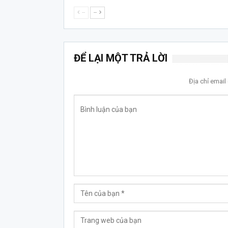
--
--
ĐỂ LẠI MỘT TRẢ LỜI
Địa chỉ emai