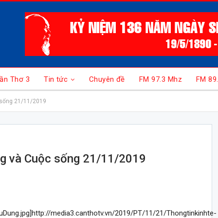
ần Thơ 3
Tin tức
Chuyên đề
FM 97.3 Mhz
FM 89
c sống 21/11/2019
ùng và Cuộc sống 21/11/2019
ung.jpg]http://media3.canthotv.vn/2019/PT/11/21/Thongtinkinhte-