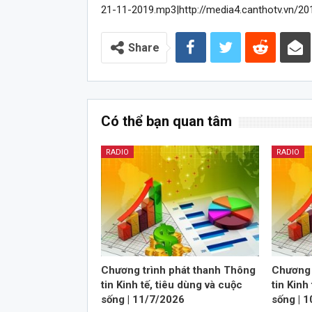
21-11-2019.mp3|http://media4.canthotv.vn/20
Share
Có thể bạn quan tâm
RADIO
RADIO
Chương trình phát thanh Thông
Chương 
tin Kinh tế, tiêu dùng và cuộc
tin Kinh
sống | 11/7/2026
sống | 