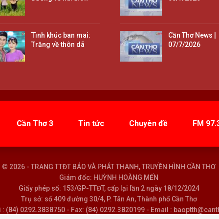
Tình khúc ban mai:
Cần Thơ News |
Trăng về thôn dã
07/7/2026
Cần Thơ 3
Tin tức
Chuyên đề
FM 97.
© 2026 - TRANG TTĐT BÁO VÀ PHÁT THANH, TRUYỀN HÌNH CẦN THƠ
Giám đốc: HUỲNH HOÀNG MẾN
Giấy phép số: 153/GP-TTĐT, cấp lại lần 2 ngày 18/12/2024
Trụ sở: số 409 đường 30/4, P. Tân An, Thành phố Cần Thơ
i : (84) 0292.3838750 - Fax: (84) 0292.3820199 - Email : baoptth@can