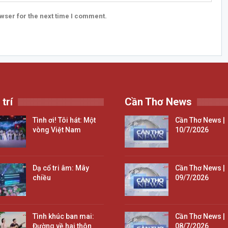
wser for the next time I comment.
 trí
Cần Thơ News
Tình ơi! Tôi hát: Một
Cần Thơ News |
vòng Việt Nam
10/7/2026
Dạ cổ tri âm: Mây
Cần Thơ News |
chiều
09/7/2026
Tình khúc ban mai:
Cần Thơ News |
Đường về hai thôn
08/7/2026