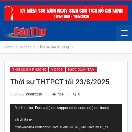
Home
Videos
Thời sự địa phương
THỜI SỰ ĐỊA PHƯƠNG
VIDEOS
ĐƯỢC QUAN TÂM
Thời sự THTPCT tối 23/8/2025
Xuất bản
23/08/2025
159
0
Trình
Media error: Format(s) not supported or source(s) not found
chơi
Tải về tập tin:
Video
https://media4.canthotv.vn/2025/TH/08/23/TST_23082025.mp4?_=1