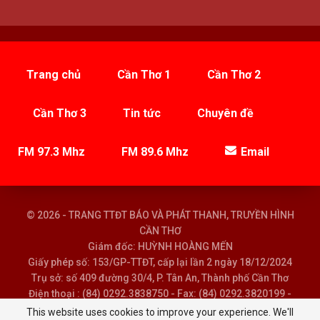
Trang chủ
Cần Thơ 1
Cần Thơ 2
Cần Thơ 3
Tin tức
Chuyên đề
FM 97.3 Mhz
FM 89.6 Mhz
Email
© 2026 - TRANG TTĐT BÁO VÀ PHÁT THANH, TRUYỀN HÌNH
CẦN THƠ
Giám đốc: HUỲNH HOÀNG MẾN
Giấy phép số: 153/GP-TTĐT, cấp lại lần 2 ngày 18/12/2024
Trụ sở: số 409 đường 30/4, P. Tân An, Thành phố Cần Thơ
Điện thoại : (84) 0292.3838750 - Fax: (84) 0292.3820199 -
Email : baoptth@cantho.gov.vn
This website uses cookies to improve your experience. We'll