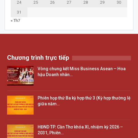
24
25
26
27
28
29
30
31
« Th7
Chương trình trực tiếp
Vòng chung kết Miss Business Asean – Hoa
hậu Doanh nhân…
Phiên họp thứ Ba kỳ hợp thứ 3 (Kỳ hợp thường lệ
giữa năm…
HĐND TP. Cần Thơ khóa XI, nhiệm kỳ 2026 –
2031, Phiên…