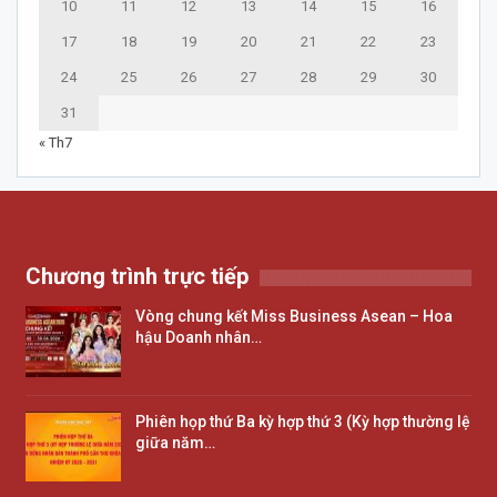
10
11
12
13
14
15
16
17
18
19
20
21
22
23
24
25
26
27
28
29
30
31
« Th7
Chương trình trực tiếp
Vòng chung kết Miss Business Asean – Hoa
hậu Doanh nhân…
Phiên họp thứ Ba kỳ hợp thứ 3 (Kỳ hợp thường lệ
giữa năm…