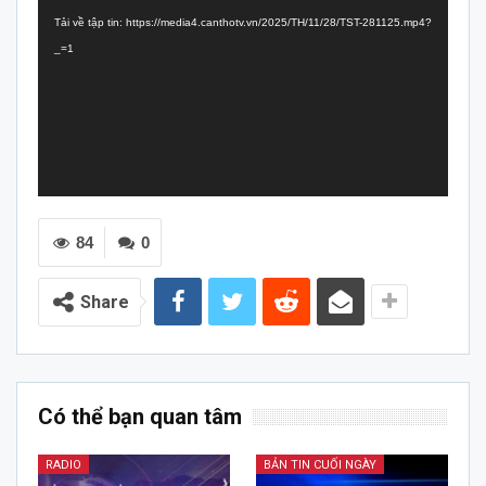
chơi
Tải về tập tin: https://media4.canthotv.vn/2025/TH/11/28/TST-281125.mp4?
Video
_=1
84
0
Share
Có thể bạn quan tâm
RADIO
BẢN TIN CUỐI NGÀY