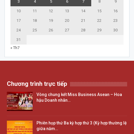
3
4
5
6
7
8
9
10
11
12
13
14
15
16
17
18
19
20
21
22
23
24
25
26
27
28
29
30
31
« Th7
Chương trình trực tiếp
Vòng chung kết Miss Business Asean – Hoa
hậu Doanh nhân…
Phiên họp thứ Ba kỳ hợp thứ 3 (Kỳ hợp thường lệ
giữa năm…