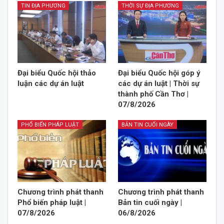
TIN ĐỊA PHƯƠNG
THỜI SỰ ĐỊA PHƯƠNG
Đại biểu Quốc hội thảo
Đại biểu Quốc hội góp ý
luận các dự án luật
các dự án luật | Thời sự
thành phố Cần Thơ |
07/8/2026
PHỔ BIẾN PHÁP LUẬT
BẢN TIN CUỐI NGÀY
Chương trình phát thanh
Chương trình phát thanh
Phổ biến pháp luật |
Bản tin cuối ngày |
07/8/2026
06/8/2026