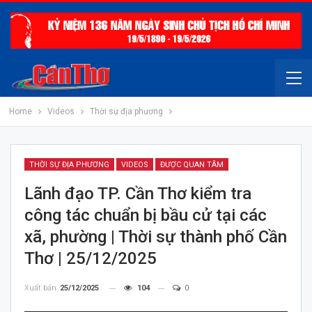
Home
Videos
Thời sự địa phương
THỜI SỰ ĐỊA PHƯƠNG
VIDEOS
ĐƯỢC QUAN TÂM
Lãnh đạo TP. Cần Thơ kiểm tra
công tác chuẩn bị bầu cử tại các
xã, phường | Thời sự thành phố Cần
Thơ | 25/12/2025
Xuất bản
25/12/2025
104
0