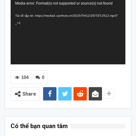
Trình
Media error: Format(s) not supported or source(s) not found
chơi
Tải về tập tin: https://media4.canthotv.vn/2025/TH/12/25/TST-2512.mp4?
Video
_=1
104
0
Share
Có thể bạn quan tâm