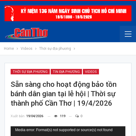
Home
Videos
Thời sự địa phương
THỜI SỰ ĐỊA PHƯƠNG
TIN ĐỊA PHƯƠNG
VIDEOS
Sẵn sàng cho hoạt động bảo tồn
bánh dân gian tại lễ hội | Thời sự
thành phố Cần Thơ | 19/4/2026
Xuất bản
19/04/2026
119
0
Trình
Media error: Format(s) not supported or source(s) not found