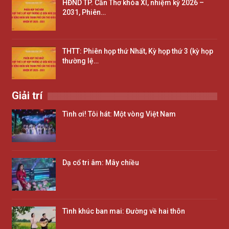
HĐND TP. Cần Thơ khóa XI, nhiệm kỳ 2026 –
2031, Phiên…
THTT: Phiên họp thứ Nhất, Kỳ họp thứ 3 (kỳ họp
thường lệ…
Giải trí
Tình ơi! Tôi hát: Một vòng Việt Nam
Dạ cổ tri âm: Mây chiều
Tình khúc ban mai: Đường về hai thôn