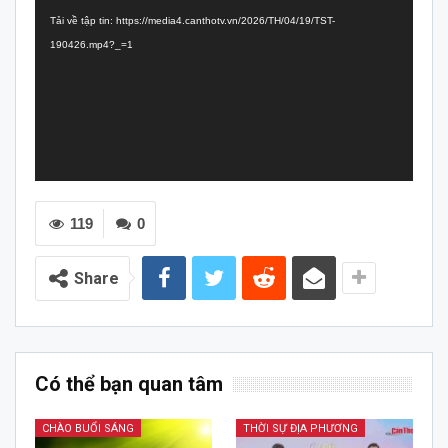
chơi
Tải về tập tin: https://media4.canthotv.vn/2026/TH/04/19/TST-
Video
190426.mp4?_=1
119
0
Share
Có thể bạn quan tâm
CHÀO BUỔI SÁNG
THỜI SỰ ĐỊA PHƯƠNG