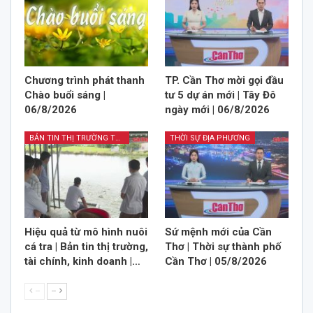
Chương trình phát thanh
TP. Cần Thơ mời gọi đầu
Chào buổi sáng |
tư 5 dự án mới | Tây Đô
06/8/2026
ngày mới | 06/8/2026
BẢN TIN THỊ TRƯỜNG TÀI CHÍNH KINH DOANH
THỜI SỰ ĐỊA PHƯƠNG
Hiệu quả từ mô hình nuôi
Sứ mệnh mới của Cần
cá tra | Bản tin thị trường,
Thơ | Thời sự thành phố
tài chính, kinh doanh |…
Cần Thơ | 05/8/2026
--
--