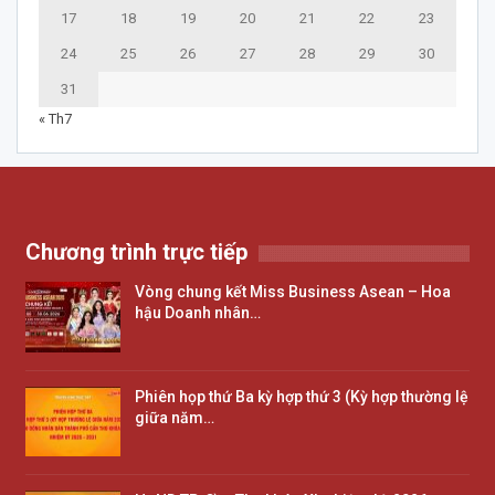
17
18
19
20
21
22
23
24
25
26
27
28
29
30
31
« Th7
Chương trình trực tiếp
Vòng chung kết Miss Business Asean – Hoa
hậu Doanh nhân…
Phiên họp thứ Ba kỳ hợp thứ 3 (Kỳ hợp thường lệ
giữa năm…