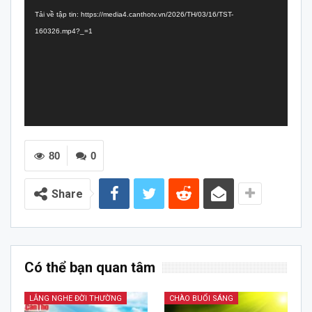
chơi
Tải về tập tin: https://media4.canthotv.vn/2026/TH/03/16/TST-
Video
160326.mp4?_=1
80
0
Share
Có thể bạn quan tâm
LẮNG NGHE ĐỜI THƯỜNG
CHÀO BUỔI SÁNG