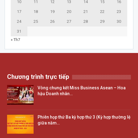
10
11
12
13
14
15
16
17
18
19
20
21
22
23
24
25
26
27
28
29
30
31
« Th7
Chương trình trực tiếp
Vòng chung kết Miss Business Asean – Hoa
hậu Doanh nhân…
Phiên họp thứ Ba kỳ hợp thứ 3 (Kỳ hợp thường lệ
giữa năm…