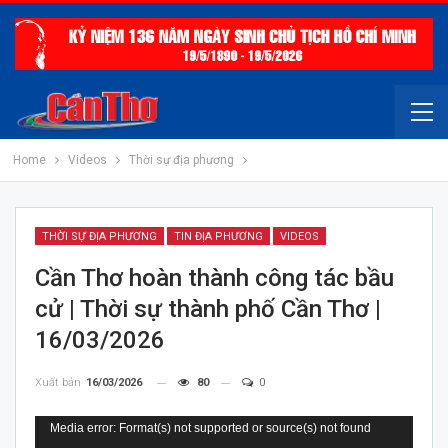
Home
Videos
Thời sự địa phương
THỜI SỰ ĐỊA PHƯƠNG
TIN ĐỊA PHƯƠNG
VIDEOS
Cần Thơ hoàn thành công tác bầu
cử | Thời sự thành phố Cần Thơ |
16/03/2026
Xuất bản
16/03/2026
80
0
Trình
Media error: Format(s) not supported or source(s) not found