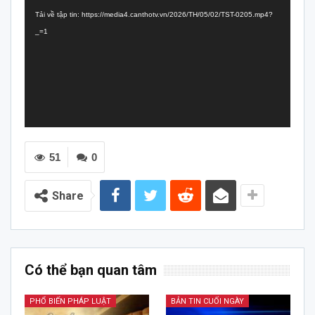
chơi
Tải về tập tin: https://media4.canthotv.vn/2026/TH/05/02/TST-0205.mp4?
Video
_=1
51
0
Share
Có thể bạn quan tâm
PHỔ BIẾN PHÁP LUẬT
BẢN TIN CUỐI NGÀY