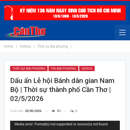
Home
Videos
Thời sự địa phương
THỜI SỰ ĐỊA PHƯƠNG
TIN ĐỊA PHƯƠNG
VIDEOS
Dấu ấn Lễ hội Bánh dân gian Nam
Bộ | Thời sự thành phố Cần Thơ |
02/5/2026
Xuất bản
02/05/2026
51
0
Trình
Media error: Format(s) not supported or source(s) not found