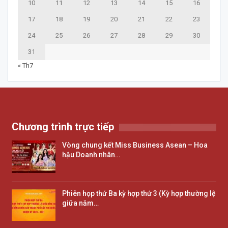
10
11
12
13
14
15
16
17
18
19
20
21
22
23
24
25
26
27
28
29
30
31
« Th7
Chương trình trực tiếp
Vòng chung kết Miss Business Asean – Hoa
hậu Doanh nhân…
Phiên họp thứ Ba kỳ hợp thứ 3 (Kỳ hợp thường lệ
giữa năm…