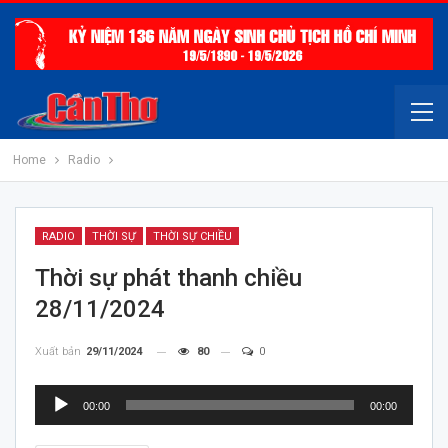
Home
Radio
RADIO
THỜI SỰ
THỜI SỰ CHIỀU
Thời sự phát thanh chiều
28/11/2024
Xuất bản
29/11/2024
80
0
Trình
00:00
00:00
chơi
Audio