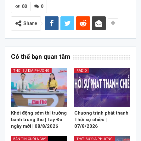
80
0
Share
Có thể bạn quan tâm
THỜI SỰ ĐỊA PHƯƠNG
RADIO
Khởi động sớm thị trường
Chương trình phát thanh
bánh trung thu | Tây Đô
Thời sự chiều |
ngày mới | 08/8/2026
07/8/2026
BẢN TIN CUỐI NGÀY
THỜI SỰ ĐỊA PHƯƠNG