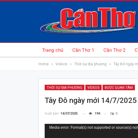
Trang chủ
Cần Thơ 1
Cần Thơ 2
C
Home
Videos
Thời sự địa phương
Tây Đô ngày m
THỜI SỰ ĐỊA PHƯƠNG
VIDEOS
ĐƯỢC QUAN TÂM
Tây Đô ngày mới 14/7/2025
Xuất bản
14/07/2025
194
0
Trình
Media error: Format(s) not supported or source(s) not
chơi