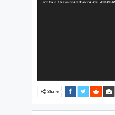
Tải về tập tin: https://media4.canthotv.vn/2025/TH/07/14/
Video
Share