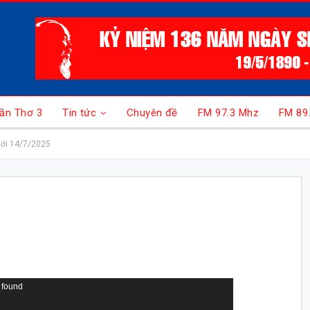
ần Thơ 3
Tin tức
Chuyên đề
FM 97.3 Mhz
FM 89
ới 14/7/2025
 found