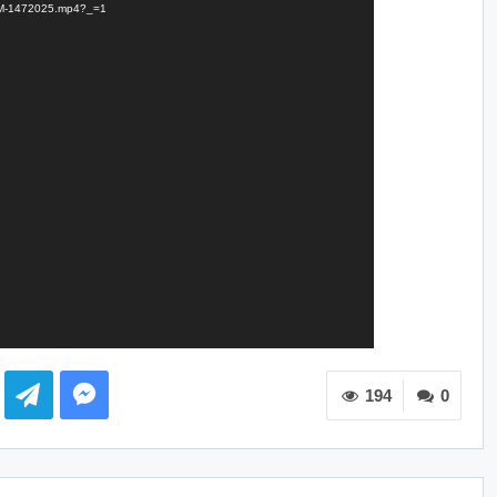
TDNM-1472025.mp4?_=1
194
0