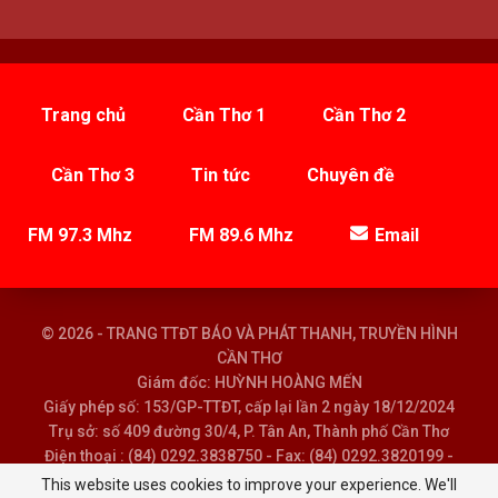
Trang chủ
Cần Thơ 1
Cần Thơ 2
Cần Thơ 3
Tin tức
Chuyên đề
FM 97.3 Mhz
FM 89.6 Mhz
Email
© 2026 - TRANG TTĐT BÁO VÀ PHÁT THANH, TRUYỀN HÌNH
CẦN THƠ
Giám đốc: HUỲNH HOÀNG MẾN
Giấy phép số: 153/GP-TTĐT, cấp lại lần 2 ngày 18/12/2024
Trụ sở: số 409 đường 30/4, P. Tân An, Thành phố Cần Thơ
Điện thoại : (84) 0292.3838750 - Fax: (84) 0292.3820199 -
Email : baoptth@cantho.gov.vn
This website uses cookies to improve your experience. We'll