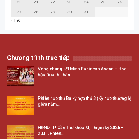
20
21
22
23
24
25
26
27
28
29
30
31
« Th6
Chương trình trực tiếp
Vòng chung kết Miss Business Asean – Hoa
hậu Doanh nhân…
Phiên họp thứ Ba kỳ hợp thứ 3 (Kỳ hợp thường lệ
giữa năm…
HĐND TP. Cần Thơ khóa XI, nhiệm kỳ 2026 –
2031, Phiên…