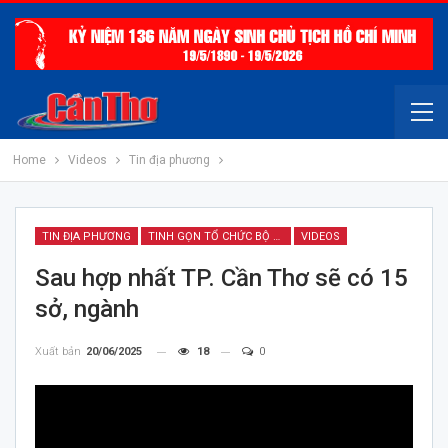
Home
Videos
Tin địa phương
TIN ĐỊA PHƯƠNG
TINH GỌN TỔ CHỨC BỘ MÁY
VIDEOS
Sau hợp nhất TP. Cần Thơ sẽ có 15
sở, ngành
Xuất bản
20/06/2025
18
0