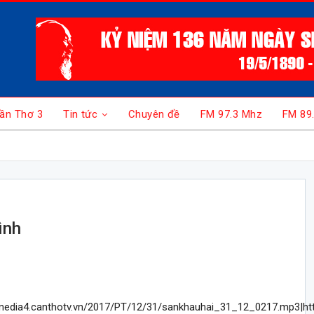
ần Thơ 3
Tin tức
Chuyên đề
FM 97.3 Mhz
FM 89
ình
/media4.canthotv.vn/2017/PT/12/31/sankhauhai_31_12_0217.mp3|ht