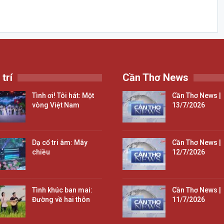
 trí
Cần Thơ News
Tình ơi! Tôi hát: Một
Cần Thơ News |
vòng Việt Nam
13/7/2026
Dạ cổ tri âm: Mây
Cần Thơ News |
chiều
12/7/2026
Tình khúc ban mai:
Cần Thơ News |
Đường về hai thôn
11/7/2026