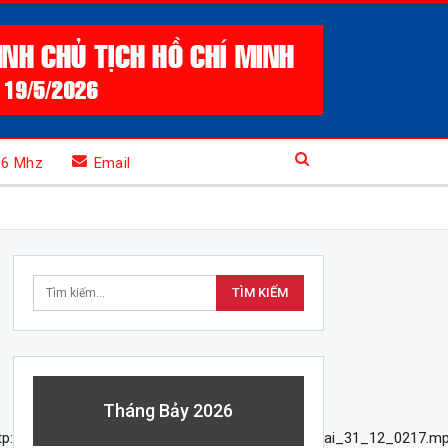
.6 Mhz
Email
Tháng Bảy 2026
tp://media4.canthotv.vn/2017/PT/12/31/sankhauhai_31_12_0217.mp3