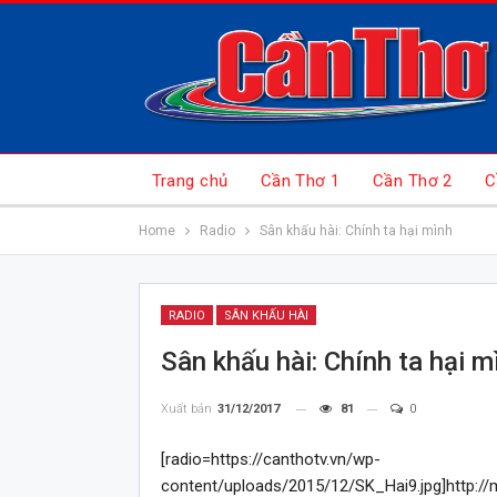
Trang chủ
Cần Thơ 1
Cần Thơ 2
C
Home
Radio
Sân khấu hài: Chính ta hại mình
RADIO
SÂN KHẤU HÀI
Sân khấu hài: Chính ta hại m
Xuất bản
31/12/2017
81
0
[radio=https://canthotv.vn/wp-
content/uploads/2015/12/SK_Hai9.jpg]http:/