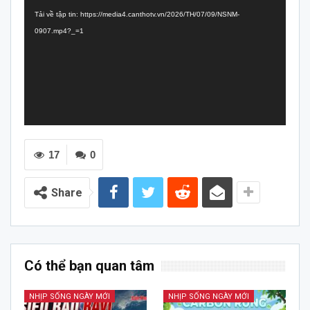
chơi
Tải về tập tin: https://media4.canthotv.vn/2026/TH/07/09/NSNM-
Video
0907.mp4?_=1
17
0
Share
Có thể bạn quan tâm
NHỊP SỐNG NGÀY MỚI
NHỊP SỐNG NGÀY MỚI