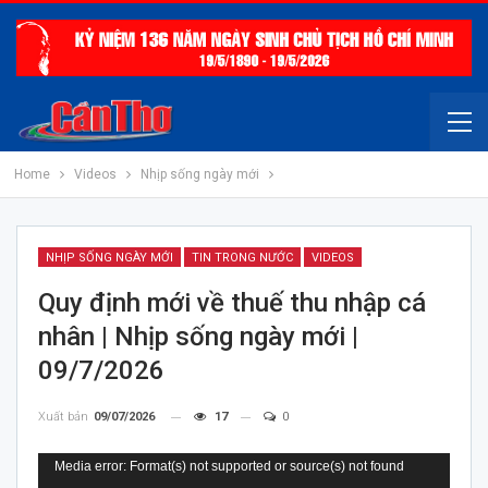
Home
Videos
Nhịp sống ngày mới
NHỊP SỐNG NGÀY MỚI
TIN TRONG NƯỚC
VIDEOS
Quy định mới về thuế thu nhập cá
nhân | Nhịp sống ngày mới |
09/7/2026
Xuất bản
09/07/2026
17
0
Trình
Media error: Format(s) not supported or source(s) not found