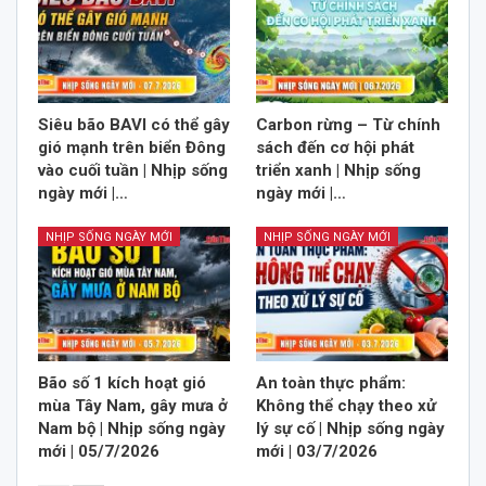
Siêu bão BAVI có thể gây
Carbon rừng – Từ chính
gió mạnh trên biển Đông
sách đến cơ hội phát
vào cuối tuần | Nhịp sống
triển xanh | Nhịp sống
ngày mới |…
ngày mới |…
NHỊP SỐNG NGÀY MỚI
NHỊP SỐNG NGÀY MỚI
Bão số 1 kích hoạt gió
An toàn thực phẩm:
mùa Tây Nam, gây mưa ở
Không thể chạy theo xử
Nam bộ | Nhịp sống ngày
lý sự cố | Nhịp sống ngày
mới | 05/7/2026
mới | 03/7/2026