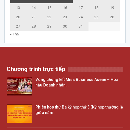
13
14
15
16
17
18
19
20
21
22
23
24
25
26
27
28
29
30
31
« Th6
Chương trình trực tiếp
Vòng chung kết Miss Business Asean – Hoa
hậu Doanh nhân…
Phiên họp thứ Ba kỳ hợp thứ 3 (Kỳ hợp thường lệ
giữa năm…