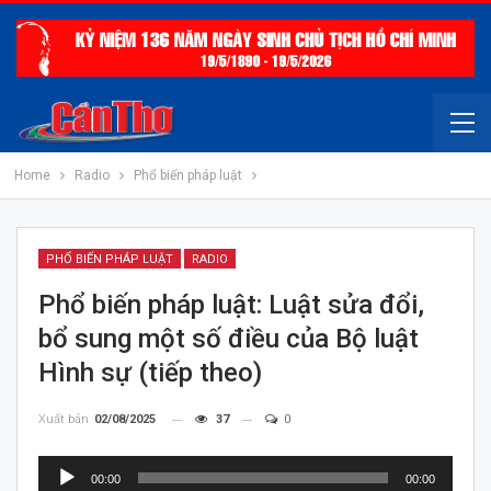
Home
Radio
Phổ biến pháp luật
PHỔ BIẾN PHÁP LUẬT
RADIO
Phổ biến pháp luật: Luật sửa đổi,
bổ sung một số điều của Bộ luật
Hình sự (tiếp theo)
Xuất bản
02/08/2025
37
0
Trình
00:00
00:00