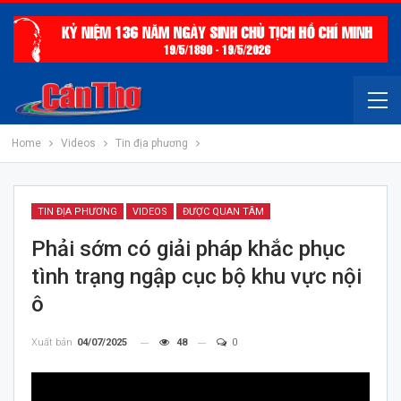
Home
Videos
Tin địa phương
TIN ĐỊA PHƯƠNG
VIDEOS
ĐƯỢC QUAN TÂM
Phải sớm có giải pháp khắc phục
tình trạng ngập cục bộ khu vực nội
ô
Xuất bản
04/07/2025
48
0