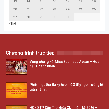
13
14
15
16
17
18
19
20
21
22
23
24
25
26
27
28
29
30
31
« Th6
Chương trình trực tiếp
Vòng chung kết Miss Business Asean – Hoa
hậu Doanh nhân…
Phiên họp thứ Ba kỳ hợp thứ 3 (Kỳ hợp thường lệ
giữa năm…
HĐND TP. Cần Thơ khóa XI, nhiệm kỳ 2026 –