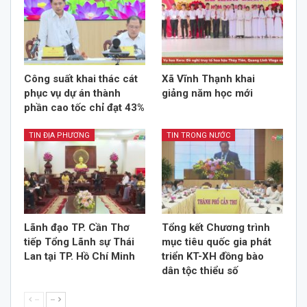
Công suất khai thác cát
Xã Vĩnh Thạnh khai
phục vụ dự án thành
giảng năm học mới
phần cao tốc chỉ đạt 43%
TIN ĐỊA PHƯƠNG
TIN TRONG NƯỚC
Lãnh đạo TP. Cần Thơ
Tổng kết Chương trình
tiếp Tổng Lãnh sự Thái
mục tiêu quốc gia phát
Lan tại TP. Hồ Chí Minh
triển KT-XH đồng bào
dân tộc thiểu số
--
--