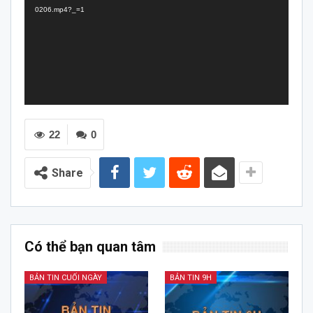
0206.mp4?_=1
22
0
Share
Có thể bạn quan tâm
BẢN TIN CUỐI NGÀY
BẢN TIN 9H