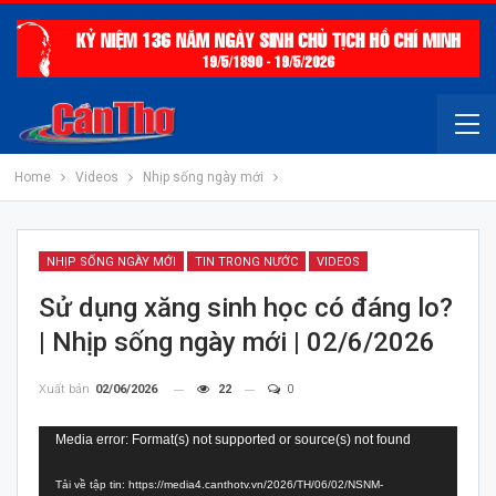
Home
Videos
Nhịp sống ngày mới
NHỊP SỐNG NGÀY MỚI
TIN TRONG NƯỚC
VIDEOS
Sử dụng xăng sinh học có đáng lo?
| Nhịp sống ngày mới | 02/6/2026
Xuất bản
02/06/2026
22
0
Trình
Media error: Format(s) not supported or source(s) not found
chơi
Tải về tập tin: https://media4.canthotv.vn/2026/TH/06/02/NSNM-
Video