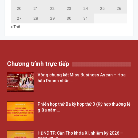
20
21
22
23
24
25
26
27
28
29
30
31
« Th6
Chương trình trực tiếp
Vòng chung kết Miss Business Asean – Hoa
hậu Doanh nhân…
Phiên họp thứ Ba kỳ hợp thứ 3 (Kỳ hợp thường lệ
giữa năm…
HĐND TP. Cần Thơ khóa XI, nhiệm kỳ 2026 –