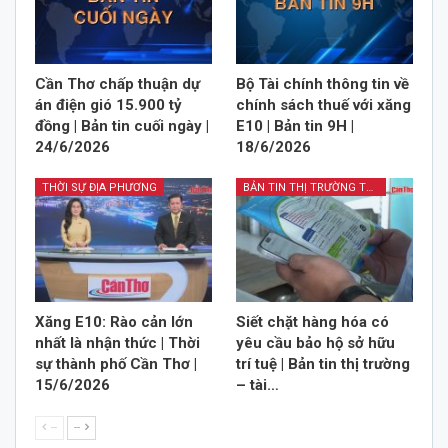
Cần Thơ chấp thuận dự
Bộ Tài chính thông tin về
án điện gió 15.900 tỷ
chính sách thuế với xăng
đồng | Bản tin cuối ngày |
E10 | Bản tin 9H |
24/6/2026
18/6/2026
THỜI SỰ ĐỊA PHƯƠNG
BẢN TIN THỊ TRƯỜNG TÀI CHÍNH KINH DOANH
Xăng E10: Rào cản lớn
Siết chặt hàng hóa có
nhất là nhận thức | Thời
yêu cầu bảo hộ sở hữu
sự thành phố Cần Thơ |
trí tuệ | Bản tin thị trường
15/6/2026
– tài…
--
--