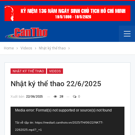
Home
Videos
Nhật ký thể thao
NHẬT KÝ THỂ THAO
VIDEOS
Nhật ký thể thao 22/6/2025
Xuất bản
22/06/2025
28
0
Trình
Media error: Format(s) not supported or source(s) not found
chơi
Tải về tập tin: https://media4.canthotv.vn/2025/TH/06/22/NKTT-
Video
2262025.mp4?_=1