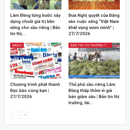
Lâm Đồng từng bước xây
Đưa Nghị quyết của Đảng
dựng chuỗi giá trị bền
vào cuộc sống “Việt Nam
vững cho sầu riêng | Bản
khát vọng vươn mình” |
tin thị…
27/7/2026
RADIO
BẢN TIN THỊ TRƯỜNG TÀI CHÍNH KINH DOANH
Chương trình phát thanh
Thủ phủ sầu riêng Lâm
Đọc báo cùng bạn |
Đồng thấp thỏm vì giá
27/7/2026
bán giảm sâu | Bản tin thị
trường, tài…
--
--