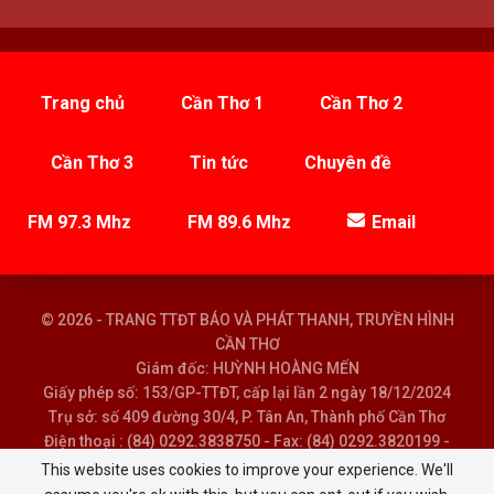
Trang chủ
Cần Thơ 1
Cần Thơ 2
Cần Thơ 3
Tin tức
Chuyên đề
FM 97.3 Mhz
FM 89.6 Mhz
Email
© 2026 - TRANG TTĐT BÁO VÀ PHÁT THANH, TRUYỀN HÌNH
CẦN THƠ
Giám đốc: HUỲNH HOÀNG MẾN
Giấy phép số: 153/GP-TTĐT, cấp lại lần 2 ngày 18/12/2024
Trụ sở: số 409 đường 30/4, P. Tân An, Thành phố Cần Thơ
Điện thoại : (84) 0292.3838750 - Fax: (84) 0292.3820199 -
Email : baoptth@cantho.gov.vn
This website uses cookies to improve your experience. We'll