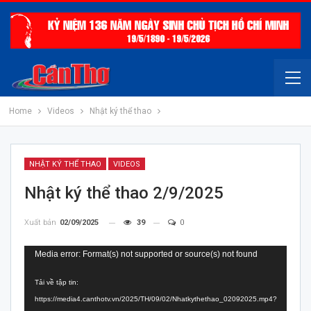
Home
Videos
Nhật ký thể thao
NHẬT KÝ THỂ THAO
VIDEOS
Nhật ký thể thao 2/9/2025
Xuất bản
02/09/2025
39
0
Trình
Media error: Format(s) not supported or source(s) not found
chơi
Tải về tập tin:
Video
https://media4.canthotv.vn/2025/TH/09/02/Nhatkythethao_02092025.mp4?