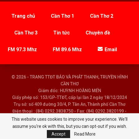
Trang chủ
Cần Thơ 1
Cần Thơ 2
Cần Thơ 3
Tin tức
Chuyên đề
FM 97.3 Mhz
FM 89.6 Mhz
Email
© 2026 - TRANG TTĐT BÁO VÀ PHÁT THANH, TRUYỀN HÌNH
CẦN THƠ
Giám đốc: HUỲNH HOÀNG MẾN
Giấy phép số: 153/GP-TTĐT, cấp lại lần 2 ngày 18/12/2024
Trụ sở: số 409 đường 30/4, P. Tân An, Thành phố Cần Thơ
Điện thoại : (84) 0292.3838750 - Fax: (84) 0292.3820199 -
Email : baoptth@cantho.gov.vn
This website uses cookies to improve your experience. We'll
assume you're ok with this, but you can opt-out if you wish.
Accept
Read More