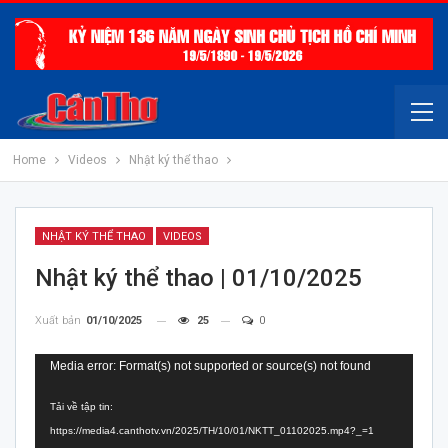
Home
Videos
Nhật ký thể thao
NHẬT KÝ THỂ THAO
VIDEOS
Nhật ký thể thao | 01/10/2025
Xuất bản
01/10/2025
25
0
Trình
Media error: Format(s) not supported or source(s) not found
chơi
Tải về tập tin:
Video
https://media4.canthotv.vn/2025/TH/10/01/NKTT_01102025.mp4?_=1