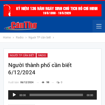
Home
Radio
Người TP cần biết
NGƯỜI TP CẦN BIẾT
RADIO
Người thành phố cần biết
6/12/2024
Xuất bản
06/12/2024
98
0
Trình
00:00
00:00
chơi
Audio