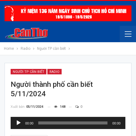
Home
Radio
Người TP cần biết
NGƯỜI TP CẦN BIẾT
RADIO
Người thành phố cần biết
5/11/2024
Xuất bản
05/11/2024
148
0
Trình
00:00
00:00
chơi
Audio