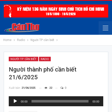
Home
Radio
Người TP cần biết
NGƯỜI TP CẦN BIẾT
RADIO
Người thành phố cần biết
21/6/2025
Xuất bản
21/06/2025
22
0
Trình
00:00
00:00
chơi
Audio