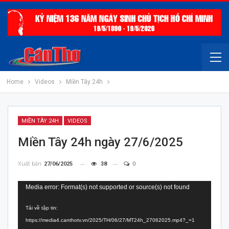
Home
Videos
Miền Tây 24h
MIỀN TÂY 24H
VIDEOS
Miền Tây 24h ngày 27/6/2025
Xuất bản
27/06/2025
38
0
Trình
Media error: Format(s) not supported or source(s) not found
chơi
Tải về tập tin:
Video
https://media4.canthotv.vn/2025/TH/06/27/MT24h_27062025.mp4?_=1