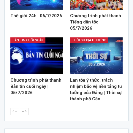
Thế giới 24h | 06/7/2026
Chương trình phát thanh
Tiếng dân tộc |
05/7/2026
BẢN TIN CUỐI NGÀY
THỜI SỰ ĐỊA PHƯƠNG
Chương trình phát thanh
Lan tỏa ý thức, trách
Bản tin cuối ngày |
nhiệm bảo vệ nền tảng tư
05/7/2026
tưởng của Đảng | Thời sự
thành phố Cần…
--
--