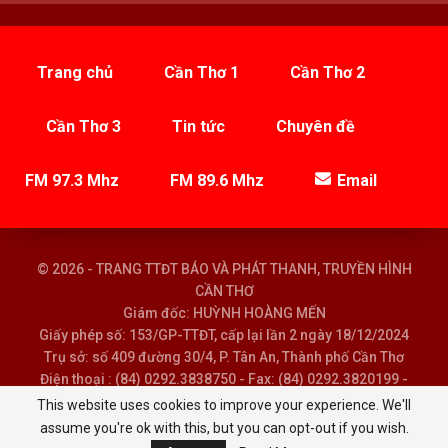
Trang chủ
Cần Thơ 1
Cần Thơ 2
Cần Thơ 3
Tin tức
Chuyên đề
FM 97.3 Mhz
FM 89.6 Mhz
Email
© 2026 - TRANG TTĐT BÁO VÀ PHÁT THANH, TRUYỀN HÌNH
CẦN THƠ
Giám đốc: HUỲNH HOÀNG MẾN
Giấy phép số: 153/GP-TTĐT, cấp lại lần 2 ngày 18/12/2024
Trụ sở: số 409 đường 30/4, P. Tân An, Thành phố Cần Thơ
Điện thoại : (84) 0292.3838750 - Fax: (84) 0292.3820199 -
Email : baoptth@cantho.gov.vn
This website uses cookies to improve your experience. We'll
assume you're ok with this, but you can opt-out if you wish.