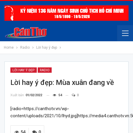
Home
Radio
Lời hay ý đẹp
LỜI HAY Ý ĐẸP
RADIO
Lời hay ý đẹp: Mùa xuân đang về
Xuất bản
01/02/2022
54
0
[radio=https://canthotv.vn/wp-
content/uploads/2021/10/lhyd.jpg]https://media4.canthotv.v
54
0