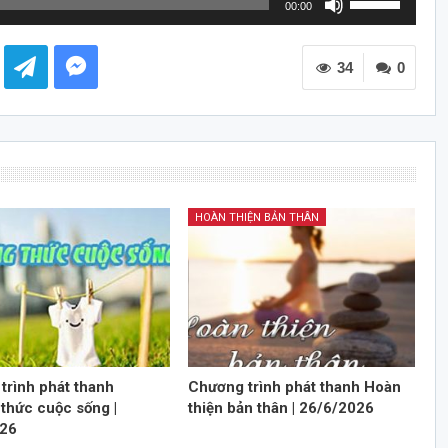
00:00
dụng
các
34
phím
0
mũi
tên
Lên/Xuống
để
tăng
hoặc
HOÀN THIỆN BẢN THÂN
giảm
âm
lượng.
trình phát thanh
Chương trình phát thanh Hoàn
thức cuộc sống |
thiện bản thân | 26/6/2026
026