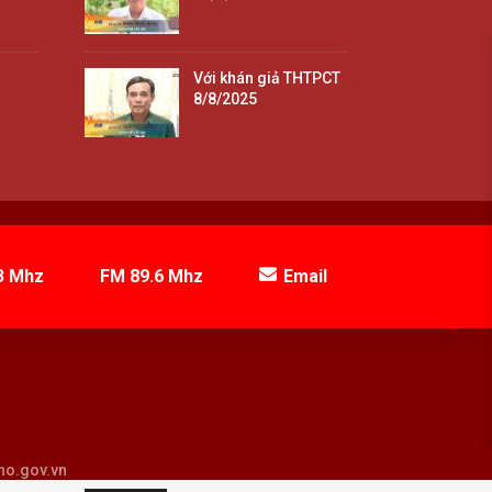
Với khán giả THTPCT
8/8/2025
3 Mhz
FM 89.6 Mhz
Email
tho.gov.vn