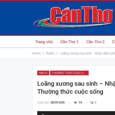
Trang chủ
Cần Thơ 1
Cần Thơ 2
C
Home
Radio
Loãng xương sau sinh – Nhận diện sớm
RADIO
THƯỜNG THỨC CUỘC SỐNG
Loãng xương sau sinh – Nhậ
Thường thức cuộc sống
Xuất bản
28/09/2025
34
0
Trình