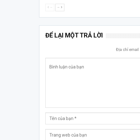
--
--
ĐỂ LẠI MỘT TRẢ LỜI
Địa chỉ emai