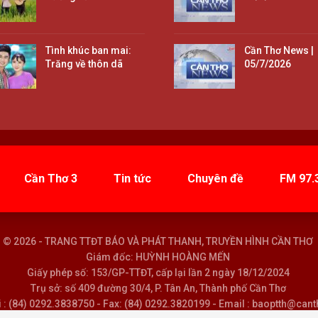
Tình khúc ban mai:
Cần Thơ News |
Trăng về thôn dã
05/7/2026
Cần Thơ 3
Tin tức
Chuyên đề
FM 97.
© 2026 - TRANG TTĐT BÁO VÀ PHÁT THANH, TRUYỀN HÌNH CẦN THƠ
Giám đốc: HUỲNH HOÀNG MẾN
Giấy phép số: 153/GP-TTĐT, cấp lại lần 2 ngày 18/12/2024
Trụ sở: số 409 đường 30/4, P. Tân An, Thành phố Cần Thơ
i : (84) 0292.3838750 - Fax: (84) 0292.3820199 - Email : baoptth@can