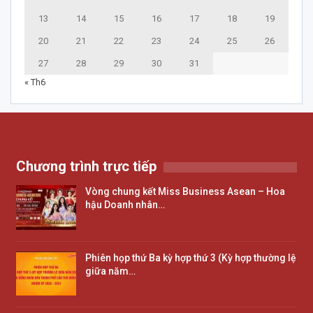
13
14
15
16
17
18
19
20
21
22
23
24
25
26
27
28
29
30
31
« Th6
Chương trình trực tiếp
Vòng chung kết Miss Business Asean – Hoa
hậu Doanh nhân…
Phiên họp thứ Ba kỳ hợp thứ 3 (Kỳ hợp thường lệ
giữa năm…