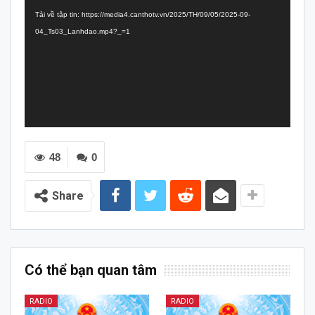
chơi
Tải về tập tin: https://media4.canthotv.vn/2025/TH/09/05/2025-09-
Video
04_Ts03_Lanhdao.mp4?_=1
48
0
Share
Có thể bạn quan tâm
RADIO
RADIO