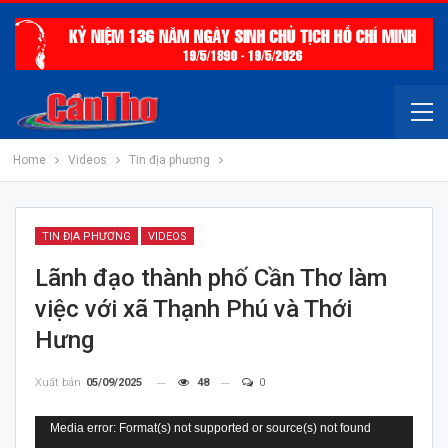
Home
Videos
Tin địa phương
TIN ĐỊA PHƯƠNG
VIDEOS
Lãnh đạo thành phố Cần Thơ làm
việc với xã Thạnh Phú và Thới
Hưng
Xuất bản
05/09/2025
48
0
Trình
Media error: Format(s) not supported or source(s) not found