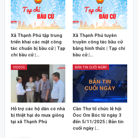
Xã Thạnh Phú tập trung
Xã Thạnh Phú tuyên
triển khai các mặt công
truyền công tác bầu cử
tác chuẩn bị bầu cử | Tạp
bằng hình thức | Tạp chí
chí bầu cử |…
bầu cử |…
VIDEOS
BẢN TIN CUỐI NGÀY
Hỗ trợ các hộ dân có nhà
Cần Thơ tổ chức lễ hội
bị thiệt hại do mưa giông
Óoc Om Bóc từ ngày 3
tại xã Thạnh Phú
đến 5/11/2025 | Bản tin
cuối ngày |…