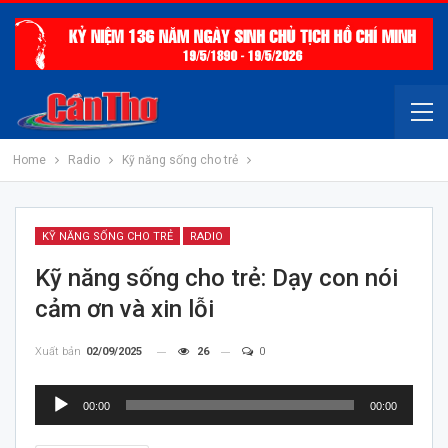
Home
Radio
Kỹ năng sống cho trẻ
KỸ NĂNG SỐNG CHO TRẺ
RADIO
Kỹ năng sống cho trẻ: Dạy con nói
cảm ơn và xin lỗi
Xuất bản
02/09/2025
26
0
Trình
00:00
00:00
chơi
Audio