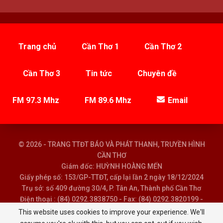
Trang chủ
Cần Thơ 1
Cần Thơ 2
Cần Thơ 3
Tin tức
Chuyên đề
FM 97.3 Mhz
FM 89.6 Mhz
Email
© 2026 - TRANG TTĐT BÁO VÀ PHÁT THANH, TRUYỀN HÌNH
CẦN THƠ
Giám đốc: HUỲNH HOÀNG MẾN
Giấy phép số: 153/GP-TTĐT, cấp lại lần 2 ngày 18/12/2024
Trụ sở: số 409 đường 30/4, P. Tân An, Thành phố Cần Thơ
Điện thoại : (84) 0292.3838750 - Fax: (84) 0292.3820199 -
Email : baoptth@cantho.gov.vn
This website uses cookies to improve your experience. We'll