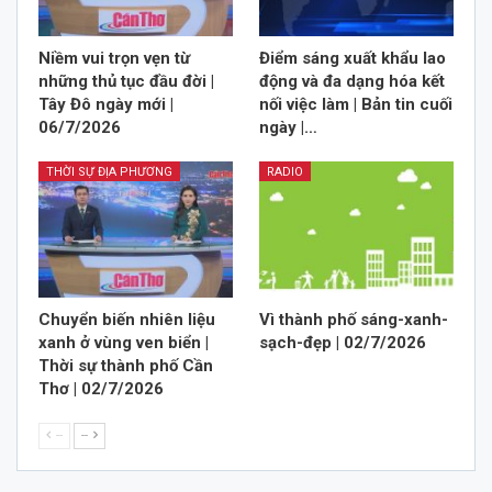
Niềm vui trọn vẹn từ
Điểm sáng xuất khẩu lao
những thủ tục đầu đời |
động và đa dạng hóa kết
Tây Đô ngày mới |
nối việc làm | Bản tin cuối
06/7/2026
ngày |…
THỜI SỰ ĐỊA PHƯƠNG
RADIO
Chuyển biến nhiên liệu
Vì thành phố sáng-xanh-
xanh ở vùng ven biển |
sạch-đẹp | 02/7/2026
Thời sự thành phố Cần
Thơ | 02/7/2026
--
--