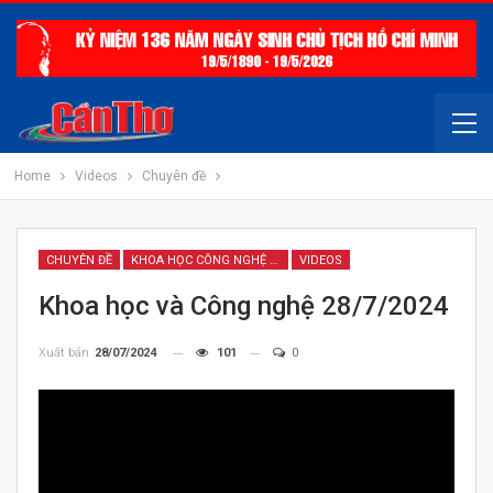
Home
Videos
Chuyên đề
CHUYÊN ĐỀ
KHOA HỌC CÔNG NGHỆ VÀ MÔI TRƯỜNG
VIDEOS
Khoa học và Công nghệ 28/7/2024
Xuất bản
28/07/2024
101
0