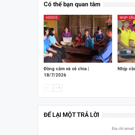
Có thể bạn quan tâm
VIDEOS
NHỊP CẦU
Đồng cảm và sẻ chia |
Nhịp cầ
18/7/2026
--
--
ĐỂ LẠI MỘT TRẢ LỜI
Địa chỉ emai