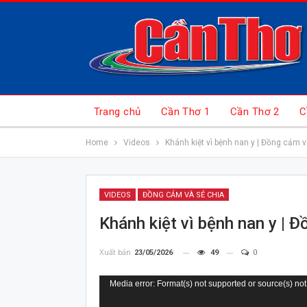
Trang chủ
Cần Thơ 1
Cần Thơ 2
C
Home
Videos
Khánh kiệt vì bệnh nan y | Đồng cảm v
VIDEOS
ĐỒNG CẢM VÀ SẺ CHIA
Khánh kiệt vì bệnh nan y | 
Xuất bản
23/05/2026
49
0
Trình
Media error: Format(s) not supported or source(s) not
chơi