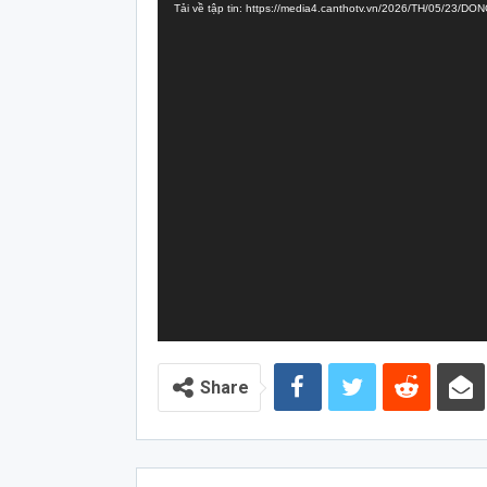
Tải về tập tin: https://media4.canthotv.vn/2026/TH/05/23
Video
Share