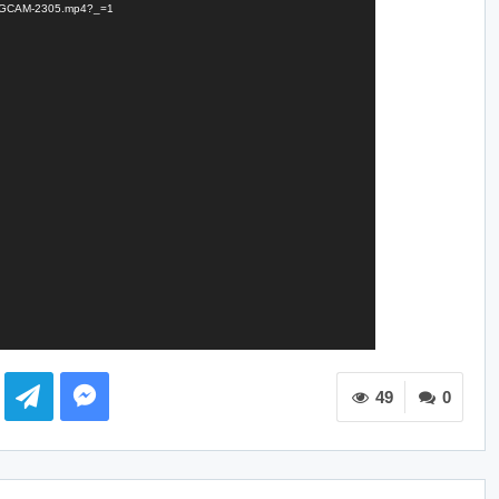
/DONGCAM-2305.mp4?_=1
49
0