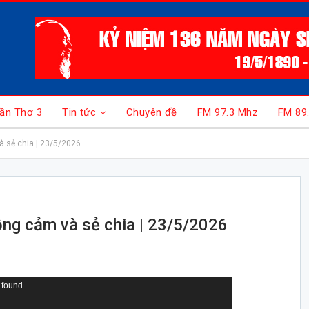
ần Thơ 3
Tin tức
Chuyên đề
FM 97.3 Mhz
FM 89
à sẻ chia | 23/5/2026
Đồng cảm và sẻ chia | 23/5/2026
 found