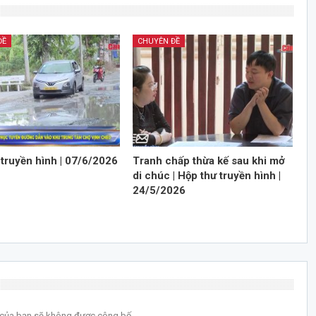
ĐỀ
CHUYÊN ĐỀ
 truyền hình | 07/6/2026
Tranh chấp thừa kế sau khi mở
di chúc | Hộp thư truyền hình |
24/5/2026
l của bạn sẽ không được công bố.