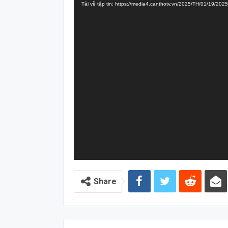
Tải về tập tin: https://media4.canthotv.vn/2025/TH/01/19/
Video
Share