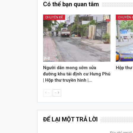
Có thể bạn quan tâm
CHUYÊN ĐỀ
CHUYÊN 
Người dân mong sớm sửa
Hộp thư
đường khu tái định cư Hưng Phú
| Hộp thư truyền hình |…
--
--
ĐỂ LẠI MỘT TRẢ LỜI
Địa chỉ emai