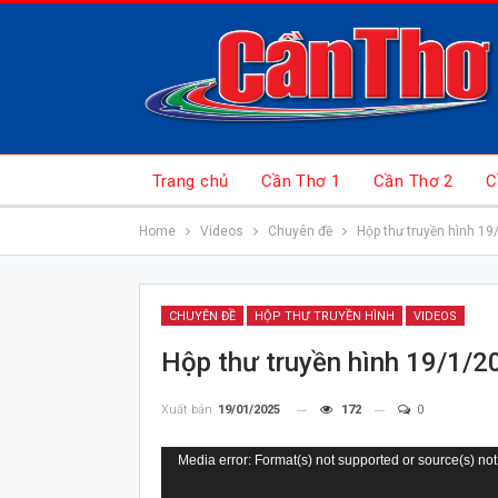
Trang chủ
Cần Thơ 1
Cần Thơ 2
C
Home
Videos
Chuyên đề
Hộp thư truyền hình 19
CHUYÊN ĐỀ
HỘP THƯ TRUYỀN HÌNH
VIDEOS
Hộp thư truyền hình 19/1/2
Xuất bản
19/01/2025
172
0
Trình
Media error: Format(s) not supported or source(s) not
chơi