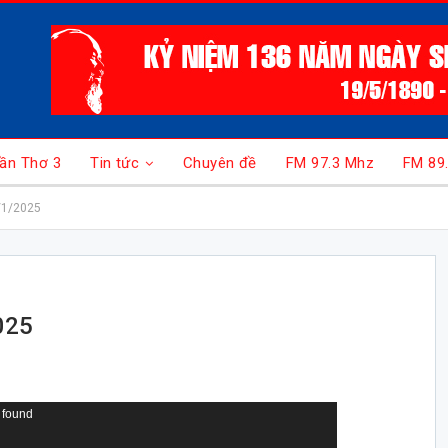
ần Thơ 3
Tin tức
Chuyên đề
FM 97.3 Mhz
FM 89
/1/2025
025
 found