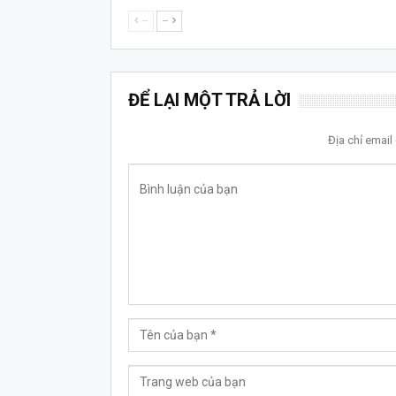
--
--
ĐỂ LẠI MỘT TRẢ LỜI
Địa chỉ emai