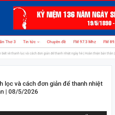
ần Thơ 3
Tin tức
Chuyên đề
FM 97.3 Mhz
FM 89
 biết về thanh lọc và cách đơn giản để thanh nhiệt ngày hè | Hoàn thiện bản thân 
h lọc và cách đơn giản để thanh nhiệt
ân | 08/5/2026
Sử