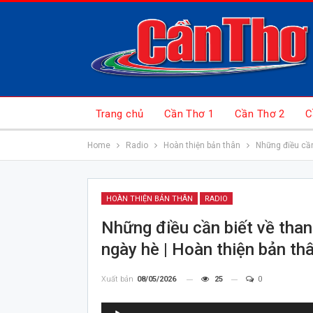
Trang chủ
Cần Thơ 1
Cần Thơ 2
C
Home
Radio
Hoàn thiện bản thân
Những điều cần
HOÀN THIỆN BẢN THÂN
RADIO
Những điều cần biết về than
ngày hè | Hoàn thiện bản th
Xuất bản
08/05/2026
25
0
Trình