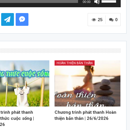
00:00
dụng
các
25
phím
0
mũi
tên
Lên/Xuống
để
tăng
hoặc
HOÀN THIỆN BẢN THÂN
giảm
âm
lượng.
trình phát thanh
Chương trình phát thanh Hoàn
thức cuộc sống |
thiện bản thân | 26/6/2026
026