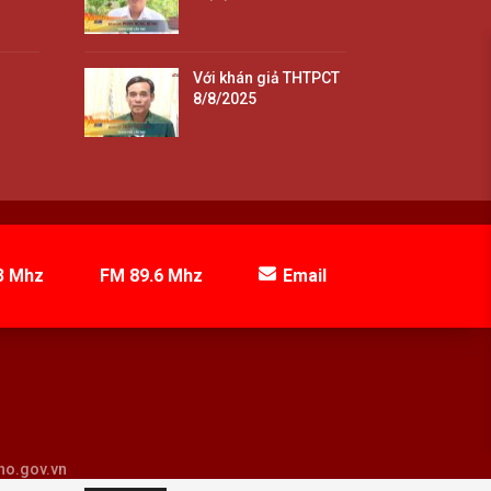
Với khán giả THTPCT
8/8/2025
3 Mhz
FM 89.6 Mhz
Email
tho.gov.vn