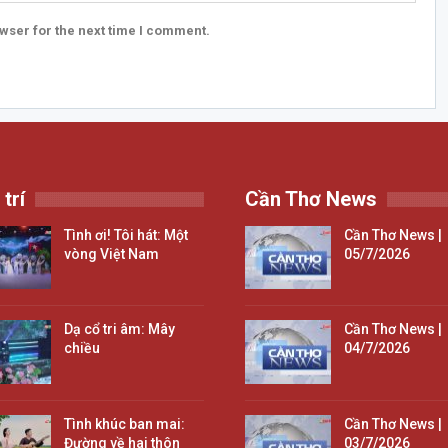
wser for the next time I comment.
 trí
Cần Thơ News
Tình ơi! Tôi hát: Một
Cần Thơ News |
vòng Việt Nam
05/7/2026
Dạ cổ tri âm: Mây
Cần Thơ News |
chiều
04/7/2026
Tình khúc ban mai:
Cần Thơ News |
Đường về hai thôn
03/7/2026