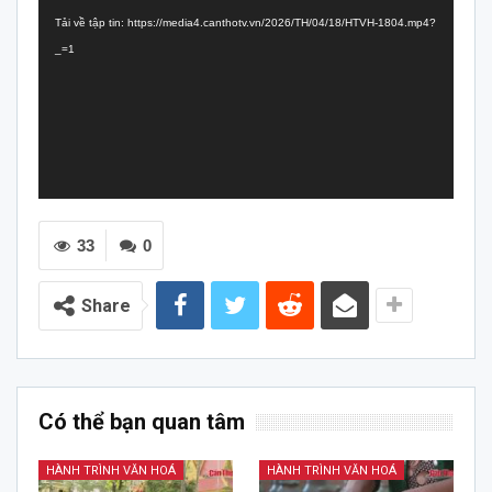
chơi
Tải về tập tin: https://media4.canthotv.vn/2026/TH/04/18/HTVH-1804.mp4?
Video
_=1
33
0
Share
Có thể bạn quan tâm
HÀNH TRÌNH VĂN HOÁ
HÀNH TRÌNH VĂN HOÁ