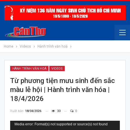
Home
Videos
Hành trình văn hoá
HÀNH TRÌNH VĂN HOÁ
VIDEOS
Từ phương tiện mưu sinh đến sắc
màu lễ hội | Hành trình văn hóa |
18/4/2026
Xuất bản
18/04/2026
33
0
Trình
Media error: Format(s) not supported or source(s) not found