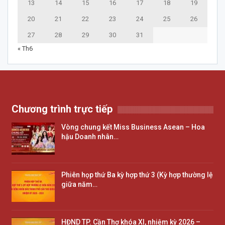
13
14
15
16
17
18
19
20
21
22
23
24
25
26
27
28
29
30
31
« Th6
Chương trình trực tiếp
Vòng chung kết Miss Business Asean – Hoa
hậu Doanh nhân…
Phiên họp thứ Ba kỳ hợp thứ 3 (Kỳ hợp thường lệ
giữa năm…
HĐND TP. Cần Thơ khóa XI, nhiệm kỳ 2026 –